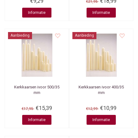
€9,29
€18,99
€21,95
Informatie
Informatie
Aanbieding
Aanbieding
Kerkkaarsen ivoor 500/35
Kerkkaarsen ivoor 400/35
mm
mm
€15,39
€10,99
€17,95
€12,99
Informatie
Informatie