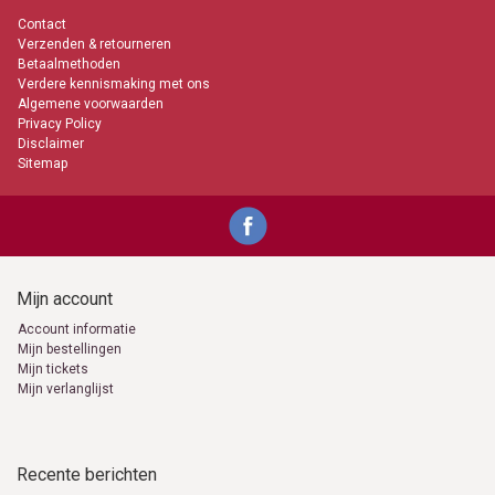
Een kaarsje branden kan voor allerlei gebeurtenissen. Een Kerkkaars
Contact
is daar uitermate geschikt voor. Je kunt het zo gek niet bedenken of
Verzenden & retourneren
het wordt wel gedaan. Een kaarsje zo maar branden, om sfeer
Betaalmethoden
te creëren tijdens een gezellig samenzijn met familie, vrienden of je
Verdere kennismaking met ons
geliefde, als herdenking, om een wens te doen, om licht te geven, of
Algemene voorwaarden
warmte, om in nood iets te kunnen zien. Kaarsen-online garandeert
Privacy Policy
de kwaliteit van deze Kerkkaarsen en de daarbij behorende branduren.
Disclaimer
Tevens is de pit (lont) gemaakt van hoogwaardig geweven katoen.
Sitemap
0653871555
info@kaarsen-online.nl
Mijn account
Account informatie
Mijn bestellingen
Mijn tickets
Mijn verlanglijst
Recente berichten