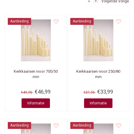
1
2
Volgende Vorige
Aanbieding
Aanbieding
Kerkkaarsen ivoor 700/50
Kerkkaarsen ivoor 250/80
mm
mm
€46,99
€33,99
€49,95
€37,95
Informatie
Informatie
Aanbieding
Aanbieding