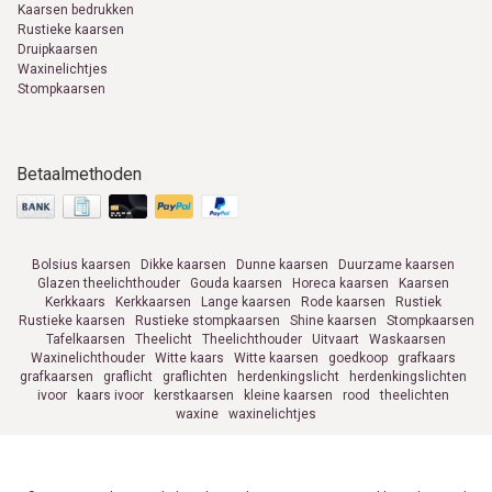
Kaarsen bedrukken
Rustieke kaarsen
Druipkaarsen
Waxinelichtjes
Stompkaarsen
Betaalmethoden
Bolsius kaarsen
Dikke kaarsen
Dunne kaarsen
Duurzame kaarsen
Glazen theelichthouder
Gouda kaarsen
Horeca kaarsen
Kaarsen
Kerkkaars
Kerkkaarsen
Lange kaarsen
Rode kaarsen
Rustiek
Rustieke kaarsen
Rustieke stompkaarsen
Shine kaarsen
Stompkaarsen
Tafelkaarsen
Theelicht
Theelichthouder
Uitvaart
Waskaarsen
Waxinelichthouder
Witte kaars
Witte kaarsen
goedkoop
grafkaars
grafkaarsen
graflicht
graflichten
herdenkingslicht
herdenkingslichten
ivoor
kaars ivoor
kerstkaarsen
kleine kaarsen
rood
theelichten
waxine
waxinelichtjes