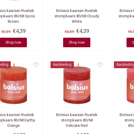
sius kaarsen
Rustiek
Bolsius kaarsen
Rustiek
Bolsius
pkaars 80/68 Spice
stompkaars 80/68 Cloudy
stompka
Brown
White
€4,39
€4,39
€5,59
€5,59
€5
Shop now
Shop now
eding
Aanbieding
Aanbiedin
sius kaarsen
Rustiek
Bolsius kaarsen
Rustiek
Bolsius
pkaars 80/68 Earthy
stompkaars 80/68
stom
Orange
Delicate Red
Bl