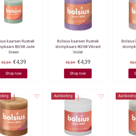
sius kaarsen
Rustiek
Bolsius kaarsen
Rustiek
Bolsius
mpkaars 80/68 Jade
stompkaars 80/68 Vibrant
stompk
Green
Violet
€4,39
€4,39
€5,59
€5,59
€5
Shop now
Shop now
eding
Aanbieding
Aanbiedin