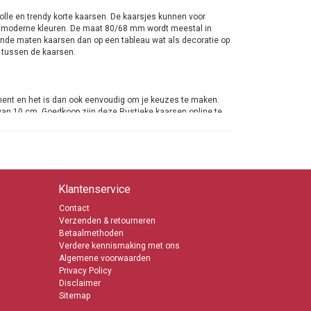
olle en trendy korte kaarsen. De kaarsjes kunnen voor
ndy moderne kleuren. De maat 80/68 mm wordt meestal in
ende maten kaarsen dan op een tableau wat als decoratie op
d tussen de kaarsen.
ment en het is dan ook eenvoudig om je keuzes te maken.
van 10 cm. Goedkoop zijn deze Rustieke kaarsen online te
 Belgie is steeds eenvoudiger. Over het algemeen net zo
n account aanmaken is je vrije keus.
Klantenservice
Contact
Verzenden & retourneren
Betaalmethoden
Verdere kennismaking met ons
Algemene voorwaarden
Privacy Policy
Disclaimer
Sitemap