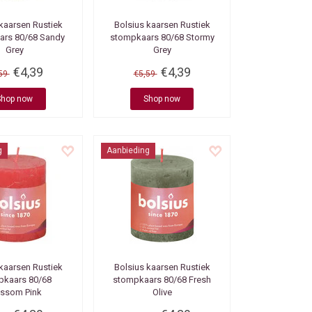
 kaarsen
Rustiek
Bolsius kaarsen
Rustiek
ars 80/68 Sandy
stompkaars 80/68 Stormy
Grey
Grey
€4,39
€4,39
,59
€5,59
Shop now
Shop now
g
Aanbieding
 kaarsen
Rustiek
Bolsius kaarsen
Rustiek
pkaars 80/68
stompkaars 80/68 Fresh
ossom Pink
Olive