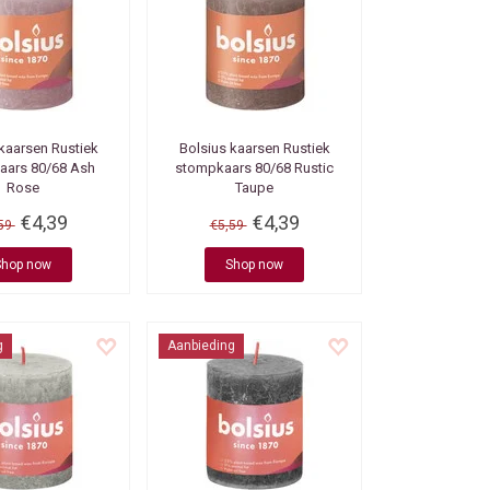
 kaarsen
Rustiek
Bolsius kaarsen
Rustiek
aars 80/68 Ash
stompkaars 80/68 Rustic
Rose
Taupe
€4,39
€4,39
,59
€5,59
Shop now
Shop now
g
Aanbieding