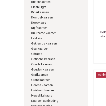
Buitenkaarsen
Clean Light
Dinerkaarsen
Dompelkaarsen
Doopkaars
Drijfkaarsen
Bol
Duurzame kaarsen
sto
Fakkels
Gekleurde kaarsen
Geurkaarsen
Giftsets
Gotische kaarsen
Gouda kaarsen
Gouden kaarsen
Grafkaarsen
Aanbi
Grote kaarsen
Horeca kaarsen
Huishoudkaarsen
Huwelijkskaars
Kaarsen aanbieding
Kaarsen in glas