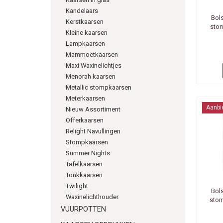
Kandelaars
Bol
Kerstkaarsen
stom
Kleine kaarsen
Lampkaarsen
Mammoetkaarsen
Maxi Waxinelichtjes
Menorah kaarsen
Metallic stompkaarsen
Meterkaarsen
Aanbi
Nieuw Assortiment
Offerkaarsen
Relight Navullingen
Stompkaarsen
Summer Nights
Tafelkaarsen
Tonkkaarsen
Twilight
Bol
Waxinelichthouder
stom
VUURPOTTEN