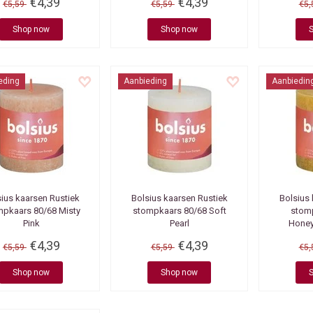
€4,39
€4,39
€5,59
€5,59
€5
Shop now
Shop now
eding
Aanbieding
Aanbiedin
sius kaarsen
Rustiek
Bolsius kaarsen
Rustiek
Bolsius
mpkaars 80/68 Misty
stompkaars 80/68 Soft
stom
Pink
Pearl
Honey
€4,39
€4,39
€5,59
€5,59
€5
Shop now
Shop now