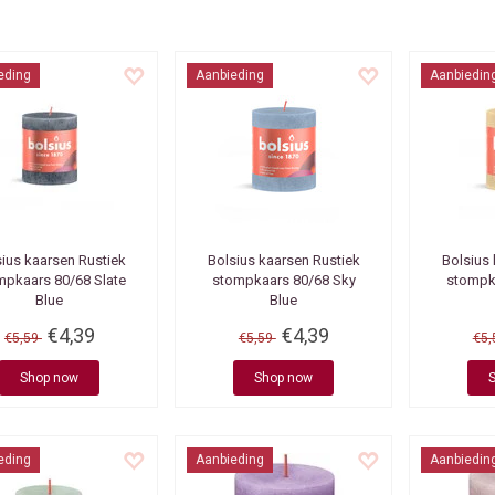
eding
Aanbieding
Aanbiedin
sius kaarsen
Rustiek
Bolsius kaarsen
Rustiek
Bolsius
mpkaars 80/68 Slate
stompkaars 80/68 Sky
stompk
Blue
Blue
€4,39
€4,39
€5,59
€5,59
€5
Shop now
Shop now
eding
Aanbieding
Aanbiedin