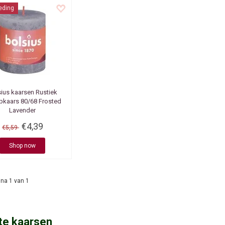
eding
sius kaarsen
Rustiek
pkaars 80/68 Frosted
Lavender
€4,39
€5,59
Shop now
na 1 van 1
te kaarsen