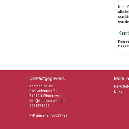
Deze R
allerl
combin
een dr
Kort
Kaarse
Deze k
bestel
snel i
Bij Ka
Contactgegevens
Meer in
Kaarsen-online
Newslette
Roelvinkstraat 71
Links
7101GN Winterswijk
info@kaarsen-online.nl
0653871555
info@k
KvK nummer: 56021739
06538