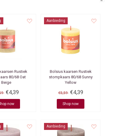
g
Aanbieding
 kaarsen
Rustiek
Bolsius kaarsen
Rustiek
aars 80/68 Oat
stompkaars 80/68 Sunny
Beige
Yellow
€4,39
€4,39
,59
€5,59
Shop now
Shop now
g
Aanbieding