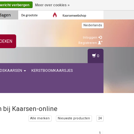
bericht verbergen
Meer over cookies »
Nederlands
Inloggen
OEKEN
Registreren
0
IDSKAARSEN
KERSTBOOMKAARSJES
n bij Kaarsen-online
Alle merken
Nieuwste producten
24
1