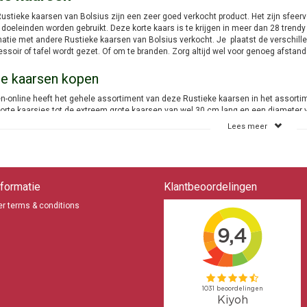
ustieke kaarsen van Bolsius zijn een zeer goed verkocht product. Het zijn sfeerv
ei doeleinden worden gebruikt. Deze korte kaars is te krijgen in meer dan 28 tre
atie met andere Rustieke kaarsen van Bolsius verkocht. Je plaatst de verschill
essoir of tafel wordt gezet. Of om te branden. Zorg altijd wel voor genoeg afstan
e kaarsen kopen
n-online heeft het gehele assortiment van deze Rustieke kaarsen in het assorti
orte kaarsjes tot de extreem grote kaarsen van wel 30 cm lang en een diameter 
len. De kaarsen zijn zeer populair in zowel Nederland als Belgie. Verzenden naar
Lees meer
n huis als verzenden in Nederland.
arsen-online heb je geen verplichting tot het afnemen van grotere aantallen en ee
Bolsius Rustieke kaarsen
Meer dan 28 kleuren
formatie
Klantbeoordelingen
Veel branduren
r terms & conditions
Geen zwarte roet en walmen
Snelle levering
Korte kaarsen
Boven de € 89,- geen verzendkosten
Kaarsen-online de Bolsius specialist bij uitstek
aarsen-online.nl
71555