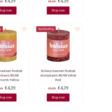
€4,39
€4,39
,59
€5,59
Shop now
Shop now
g
Aanbieding
 kaarsen
Rustiek
Bolsius kaarsen
Rustiek
pkaars 80/68
stompkaars 80/68 Velvet
comb Yellow
Red
€4,39
€4,39
,59
€5,59
Shop now
Shop now