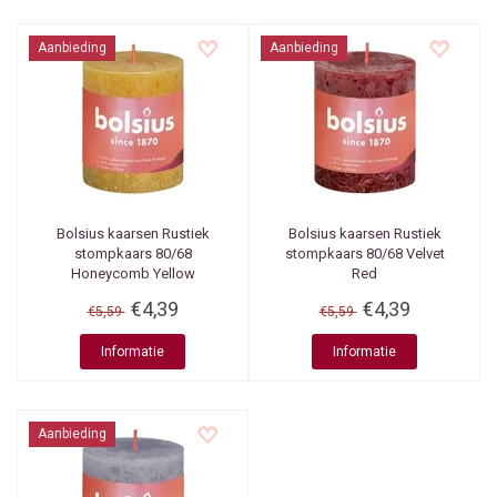
Aanbieding
Aanbieding
Bolsius kaarsen
Rustiek
Bolsius kaarsen
Rustiek
stompkaars 80/68
stompkaars 80/68 Velvet
Honeycomb Yellow
Red
€4,39
€4,39
€5,59
€5,59
Informatie
Informatie
Aanbieding