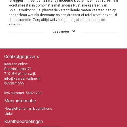
te krijgen in meer dan 28 trendy moderne kleuren. De maat 80/68 mm
wordt meestal in combinatie met andere Rustieke kaarsen van
Bolsius verkocht. Je plaatst de verschillende maten kaarsen dan op
een tableau wat als decoratie op een dressoir of tafel wordt gezet. Of
om te branden. Zorg altijd wel voor genoeg afstand tussen de
kaarsen.
Lees meer
Korte kaarsen kopen
Kaarsen-online heeft het gehele assortiment van deze Rustieke
kaarsen in het assortiment en het is dan ook eenvoudig om je keuzes
te maken. Deze korte kaarsjes tot de extreem grote kaarsen van wel
Contactgegevens
30 cm lang en een diameter van 10 cm. Goedkoop zijn deze Rustieke
kaarsen online te bestellen. De kaarsen zijn zeer populair in zowel
Kaarsen-online
Nederland als Belgie. Verzenden naar Belgie is steeds eenvoudiger.
Roelvinkstraat 71
Over het algemeen net zo snel in huis als verzenden in Nederland.
7101GN Winterswijk
info@kaarsen-online.nl
Bij Kaarsen-online heb je geen verplichting tot het afnemen van
0653871555
grotere aantallen en een account aanmaken is je vrije keus.
KvK nummer: 56021739
Bolsius Rustieke kaarsen
Meer dan 28 kleuren
Meer informatie
Veel branduren
Geen zwarte roet en walmen
Newsletter terms & conditions
Snelle levering
Links
Korte kaarsen
Klantbeoordelingen
Boven de € 89,- geen verzendkosten